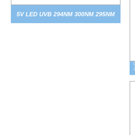
5V LED UVB 294NM 300NM 295NM
297NM 1W 25MW 3535 CHIP UV XPE