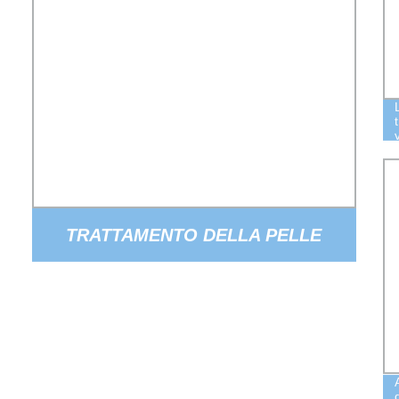
TRATTAMENTO DELLA PELLE
MEDICO 311NM 310NM 295NM 0.5W
0.6W UVC PROFONDO 3535 UVB
UVLED 300NM