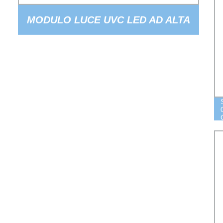
MODULO LUCE UVC LED AD ALTA
INTENSITÀ GREENERGY 100MW
254NM 265NM 275NM 285NM