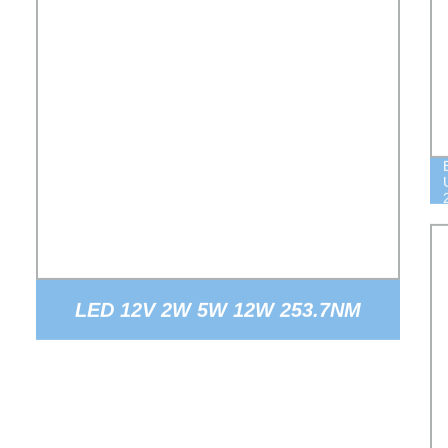
LED 12V 2W 5W 12W 253.7NM
222NM 260NM 275NM 290NM 315NM
CON 20MM SCHEDE PCB UVC A