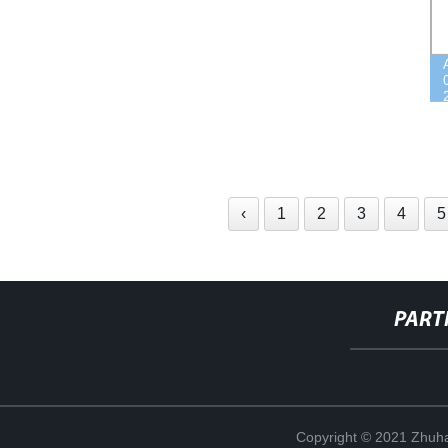
‹
1
2
3
4
5
PART
Copyright © 2021 Zhuhai