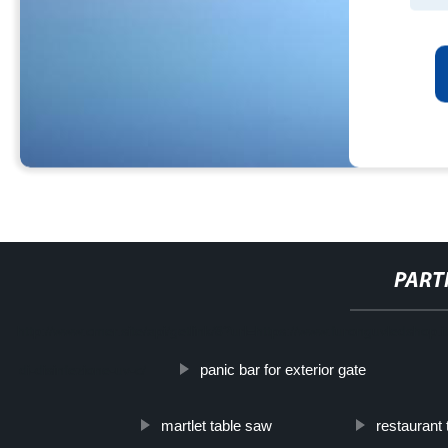
PART
http://www.cmer.site/api/getlink/8?url=https://www.furonguvledshop.i
panic bar for exterior gate
di-disinfezione-uv-c/
martlet table saw
restaurant