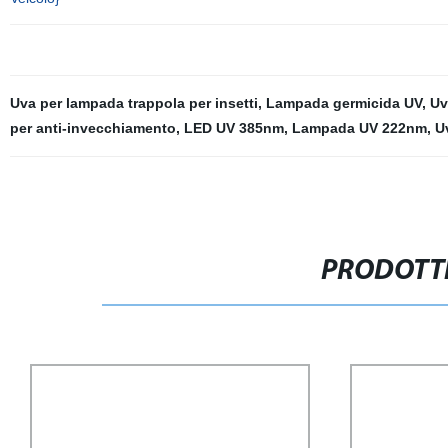
Uva per lampada trappola per insetti
,
Lampada germicida UV
,
Uv
per anti-invecchiamento
,
LED UV 385nm
,
Lampada UV 222nm
,
U
PRODOTTI