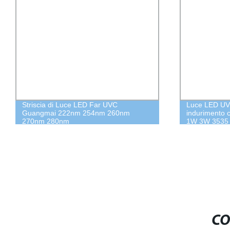
Striscia di Luce LED Far UVC
Luce LED UV 
Guangmai 222nm 254nm 260nm
indurimento
270nm 280nm
1W 3W 3535
CO