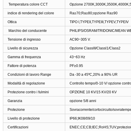
Temperatura colore CCT
Opzione 2700K,3000K,3500K,4000K,50
indice di rendering del colore
Ra≥70;Ra≥80;opzione Ra≥90
Ottica
TIPO I,TYPEII,TYPEIII,TYPEV,TYPEIV
Marchio del conducente
PHILIPS/OSRAM/TRIDONIC/MEAN W
Tensione di ingresso
AC90~305 V.
Livello di sicurezza
Opzione ClasslII/Classl1/Class2
Gamma di frequenza
43~63 Hz
Fattore di potenza
PF≥0.95
Condizioni di lavoro Range
Da -30 a 45ºC,20% a 90% UR
Modalità di regolazione
Controllo tempo
/
0-10 V
/
opzione control
Protezione contro i fulmini
OPZIONE 10 KV/15 KV/20 KV
Garanzia
opzione 5/8 anni
Protezione
Sovracorrente/cortocircuito/sovratemp
Livello di protezione
IP66;IK08/09/10
Certificazioni
ENEC;CE;CB;IEC;RoHS;TUV;protezione 