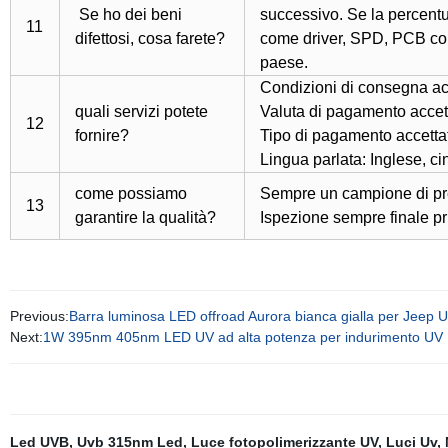
Se ho dei beni
successivo. Se la percentua
11
difettosi, cosa farete?
come driver, SPD, PCB con 
paese.
Condizioni di consegna a
quali servizi potete
Valuta di pagamento acc
12
fornire?
Tipo di pagamento accetta
Lingua parlata: Inglese, c
come possiamo
Sempre un campione di pre
13
garantire la qualità?
Ispezione sempre finale pr
Previous:
Barra luminosa LED offroad Aurora bianca gialla per Jeep 
Next:
1W 395nm 405nm LED UV ad alta potenza per indurimento UV
Led UVB
,
Uvb 315nm Led
,
Luce fotopolimerizzante UV
,
Luci Uv
,