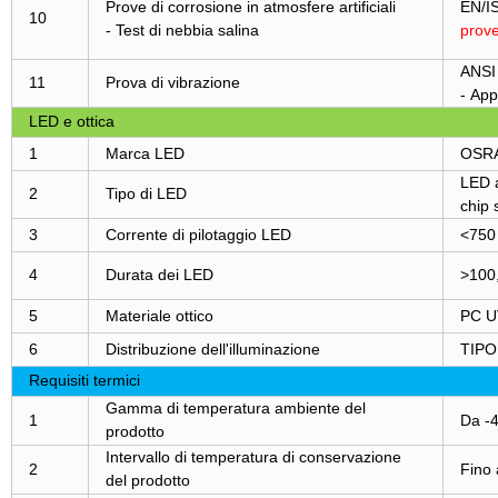
Prove di corrosione in atmosfere artificiali
EN/IS
10
- Test di nebbia salina
prove
ANSI 
11
Prova di vibrazione
- App
LED e ottica
1
Marca LED
OSR
LED a
2
Tipo di LED
chip 
3
Corrente di pilotaggio LED
<750
4
Durata dei LED
>100
5
Materiale ottico
PC U
6
Distribuzione dell'illuminazione
TIPO I
Requisiti termici
Gamma di temperatura ambiente del
1
Da -
prodotto
Intervallo di temperatura di conservazione
2
Fino 
del prodotto