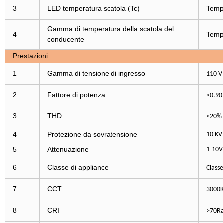
3
LED temperatura scatola (Tc)
Temp
Gamma di temperatura della scatola del
4
Temp
conducente
Prestazioni
1
Gamma di tensione di ingresso
110 V
2
Fattore di potenza
>0.90
3
THD
<20%
4
Protezione da sovratensione
10 KV
5
Attenuazione
1-10V
6
Classe di appliance
Classe 
7
CCT
3000K
8
CRI
>70R