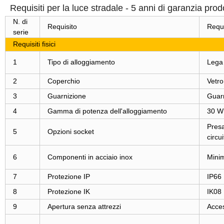
Requisiti per la luce stradale - 5 anni di garanzia prod
N. di
Requisito
Requi
serie
Requisiti fisici
1
Tipo di alloggiamento
Lega 
2
Coperchio
Vetro
3
Guarnizione
Guarn
4
Gamma di potenza dell'alloggiamento
30 W
Presa
5
Opzioni socket
circui
6
Componenti in acciaio inox
Mini
7
Protezione IP
IP66
8
Protezione IK
IK08
9
Apertura senza attrezzi
Acces