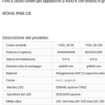
Fino a 26000 lumen per apparecchi a 4000 K con finitura in gri
ROHS IP66 CE
Descrizione del prodotto:
Codice prodotto
YSSL-26-50
YSSL-26-100
Potenza in ingresso
30/40/50/60W
80/100/120W
Altezza di installazione
3-6 m.
4-8 m.
Diametro tubo di montaggio
φ48/60 mm
φ48/60 mm
Materiali
Alloggiamento:ADC12;coperchio:vetro te
nero, argento
Colore
Marchio LED
OSRAM, opzione CREE
Specifiche dei LED
3030,5050 opzione
Effetto ottico
130~140 lm/w,140~150 lm/w,150~160 