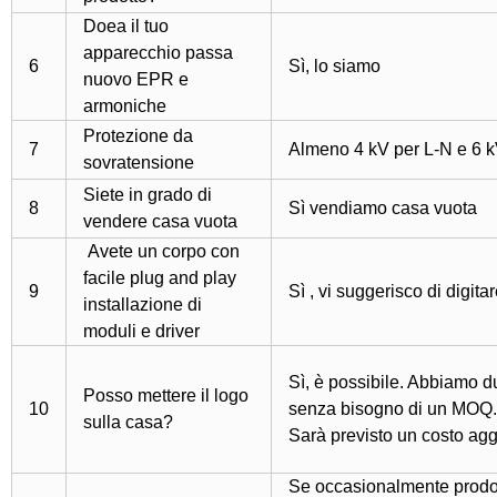
Doea il tuo
apparecchio passa
6
Sì, lo siamo
nuovo EPR e
armoniche
Protezione da
7
Almeno 4 kV per L-N e 6 kV
sovratensione
Siete in grado di
8
Sì vendiamo casa vuota
vendere casa vuota
Avete un corpo con
facile plug and play
9
Sì , vi suggerisco di digit
installazione di
moduli e driver
Sì, è possibile. Abbiamo d
Posso mettere il logo
10
senza bisogno di un MOQ. 
sulla casa?
Sarà previsto un costo agg
Se occasionalmente prodotti