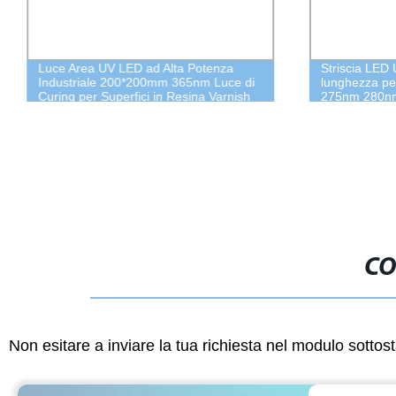
Luce Area UV LED ad Alta Potenza
Striscia LED
Industriale 200*200mm 365nm Luce di
lunghezza pe
Curing per Superfici in Resina Varnish
275nm 280n
UV LED Raffreddata ad Aria
5V Utilizzat
sterilizzante
CO
Non esitare a inviare la tua richiesta nel modulo sotto