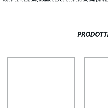
acque
,
Lampada Uvc
,
Modulo LED UV
,
Luce Led Uv
,
Uvb per esp
PRODOTTI