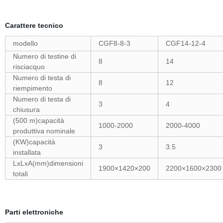
Carattere tecnico
modello
CGF8-8-3
CGF14-12-4
Numero di testine di
8
14
risciacquo
Numero di testa di
8
12
riempimento
Numero di testa di
3
4
chiusura
(500 m)capacità
1000-2000
2000-4000
produttiva nominale
(KW)capacità
3
3.5
installata
LxLxA(mm)dimensioni
1900×1420×200
2200×1600×2300
totali
Parti elettroniche