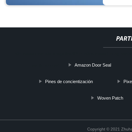
PART
http://www.cmer.site/api/getlink/8?url=https://www.furonguvleds
Amazon Door Seal
sterilizzazione/
Pines de concientización
Pixe
Woven Patch
Copyright © 2021 Zhuhai