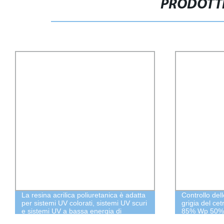
PRODOTTI
La resina acrilica poliuretanica è adatta
Controllo del
per sistemi UV colorati, sistemi UV scuri
grigia del ce
e sistemi UV a bassa energia di
85% Wp 50%
polimerizzazione, anti-ossidazione e
fungicida