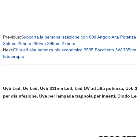
Previous:
Supporta la personalizzazione con 60d Angolo Alta Potenz
255nm 265nm 280nm 295nm 275nm
Next:
Chip ad alta potenza più economico 3535 Pacchetto 3W 38
fototerapia
Uvb Led
,
Uv Led
,
Uvb 311nm Led
,
Led UV ad alta potenza
,
Uvb 
per disinfezione
,
Uva per lampada trappola per insetti
,
Diodo Le