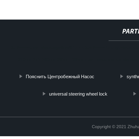
PART
http://www.cmer.site/api/getlink/8?url=https://www.furonguvleds
310nm-275-280nm-365nm-395nm-per-macchina-da-stampa-l
Пояснить Центробежный Насос
synthe
universal steering wheel lock
Copyright © 2021 Zhuhai