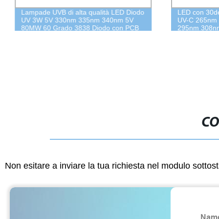
Lampade UVB di alta qualità LED Diodo
LED con 30de
UV 3W 5V 330nm 335nm 340nm 5V
UV-C 265nm
80MW 60 Grado 3838 Diodo con PCB
295nm 308nm 
in rame
mediche 3W 
CO
Non esitare a inviare la tua richiesta nel modulo sotto