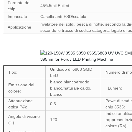
Formato del
45*45mil Epiled
chip
Impaccato
Casella anti-ESD/scatola
rivelatore dei soldi, pesca di notte, secondo la di
Applicazione
secondo le tracce di codice categoria legale di us
Un diodo di 6868 SMD
Tipo:
Numero di mod
LED
bianco bianco/freddo
Emissione del
bianco/naturale caldo,
Lumen:
colore:
bianco
Attenuazione
Powe di smd p
0.3
ottica (%):
chip 3535:
Indice analitic
Angolo di visione
120
rappresentazi
(° ):
colore (Ra):