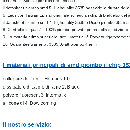
disegno 4. Special per il calore emesso
il datasheet piombo smd 5. Highquality 3535 possiede la durata della 
6. Leds con Taiwan Epistar originale scheggia i chip di Bridgelux del 
il datasheet piombo smd 7. Highquality 3535 è Diodo piombo 3535
8. Controllo di qualità : 100% piombo provato prima della spedizione
9. La materia prima superiore, tutti i materiali è Provata rigorosamen
10. Guarantee/warranty: 3535 3watt piombo 4 anni
I materiali principali di smd piombo il chip 35
collegare dell'oro 1. Hereaus 1.0
dissipatore di calore di rame 2. Black
polvere fluoresent 3. Intermatix
silicone di 4. Dow corning
Il nostro servizio: