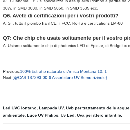
A: Guangmai LED si specializza in alta qualità Piombo a partire da
30W, in SMD 3030, in SMD 5050, in SMD 3535 ecc.
Q6. Avete di certificazioni per i vostri prodotti?
A: Sì , tutto il piombo ha il CE, il FCC, RoHS e certifcations LM-80
Q7: Che chip che usate solitamente per il vostro 
A: Usiamo solitamente chip di photonics LED di Epistar, di Bridgelux 
Previous:
100% Estratto naturale di Arnica Montana 10: 1
Next:
{@CAS 187393-00-6 Assorbitore UV Bemotrizinolo}
Led UVC lontano
,
Lampada UV
,
Uvb per trattamento delle acque
ambientale
,
Luce UV Philips
,
Uv Led
,
Uva per ittero infantile
,