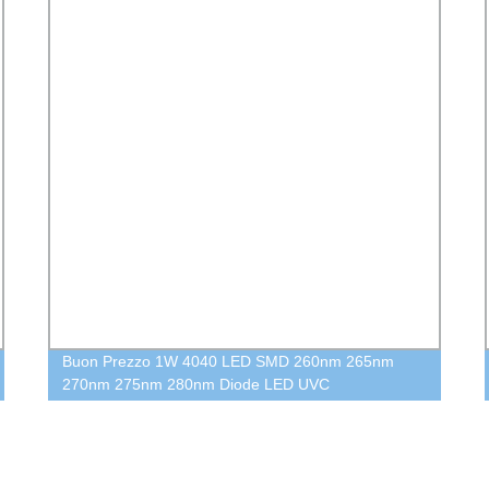
Buon Prezzo 1W 4040 LED SMD 260nm 265nm
270nm 275nm 280nm Diode LED UVC