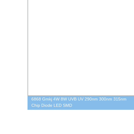
 300nm
6868 Gmkj 4W 8W UVB UV 290nm 300nm 315nm
Chip Diode LED SMD