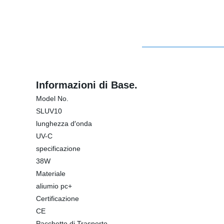
Informazioni di Base.
Model No.
SLUV10
lunghezza d′onda
UV-C
specificazione
38W
Materiale
aliumio pc+
Certificazione
CE
Pacchetto di Trasporto