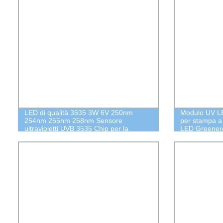
LED di qualità 3535 3W 6V 250nm
Modulo UV LED
254nm 255nm 258nm Sensore
per stampa a 
ultravioletti UVB 3535 Chip per la
LED Greener
purificazione dell&prime;acqua Chip
LED UV