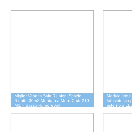
Miglior Vendita Sala Riunioni Spazio
Modulo lente 
Ridotto 30m2 Montato a Muro Cadr 210
fotosintetica
M3/H Basso Rumore Anti
esterno a LE
Virus&Bacteria99.9% Sterilizzazione
UVC LED Disinfezione dell&prime;Aria
Sanificatore