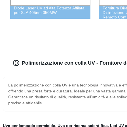
Diode Laser UV ad Alta Potenza Affilata
Fornitura Dire
per SLA 405nm 350MW
Disinfezione 
Remoto Contr
Purificatore 
Polimerizzazione con colla UV - Fornitore d
La polimerizzazione con colla UV è una tecnologia innovativa e eff
offrendo una presa forte e duratura. Ideale per una vasta gamma di a
Garantisce un risultato di qualità, resistente all'umidità e alle sol
preciso e affidabile.
Uvc per lampada germicida
,
Uva per ricerca scientifica
,
Led UV a