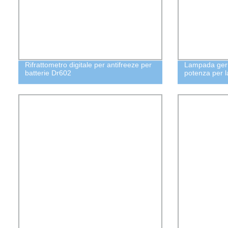
Rifrattometro digitale per antifreeze per
Lampada germi
batterie Dr602
potenza per l