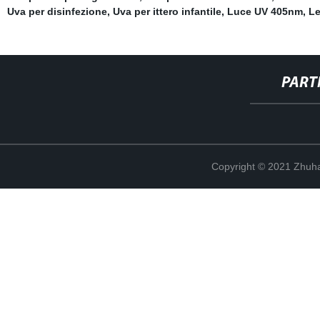
Uva per disinfezione
,
Uva per ittero infantile
,
Luce UV 405nm
,
L
PART
Copyright © 2021 Zhuhai