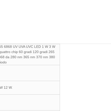
5 6868 UV UVA UVC LED 1 W 3 W
uattro chip 60 gradi 120 gradi 265
868 da 280 nm 365 nm 370 nm 380
iodo
 W 12 W.