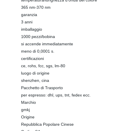
temperatura/lunghezza d′onda del colore
365 nm-370 nm
garanzia
3 anni
imballaggio
1000 pezzi/bobina
si accende immediatamente
meno di 0,0001 s.
certificazioni
ce, rohs, fcc, sgs, lm-80
luogo di origine
shenzhen, cina
Pacchetto di Trasporto
per espresso: dhl, ups, tnt, fedex ecc.
Marchio
gmkj
Origine
Repubblica Popolare Cinese