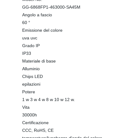
GG-6868FP1-463000-SA45M
Angolo a fascio
60 °
Emissione del colore
uva uvc
Grado IP
IP33
Materiale di base
Alluminio
Chips LED
epilazioni
Potere
1 w 3 w 4 w 8 w 10 w 12 w.
Vita
30000h
Certificazione
CCC, RoHS, CE