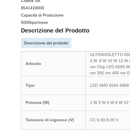
Codice SA
8541410000
Capacità di Produzione
5000kpz/mese
Descrizione del Prodotto
Descrizione del prodotto
ULTRAVIOLETTO 656
4 W. 8 W 10 W 12 W q
Articolo
nm Chip LED 6565 6
nm 390 nm 400 nm D
Tipo
LED SMD 6565 6868
Potenza (W)
1 W 3 W 4 W 8 W 10
Tensione di ingresso (V)
CC 6.00-8,00 V.