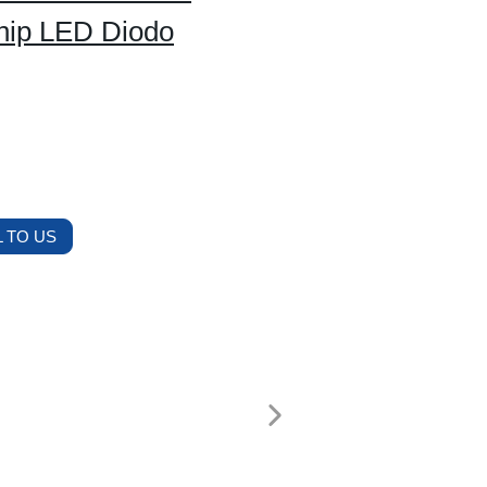
ip LED Diodo
 TO US