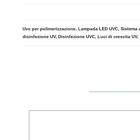
Uvc per polimerizzazione
,
Lampada LED UVC
,
Sistema 
disinfezione UV
,
Disinfezione UVC
,
Luci di crescita UV
,