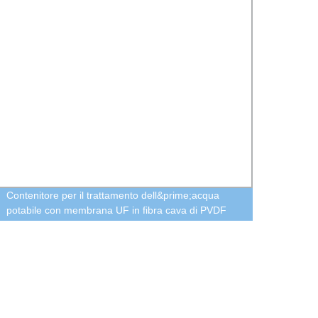
Contenitore per il trattamento dell&prime;acqua
Alta 
potabile con membrana UF in fibra cava di PVDF
265nm
per la filtrazione dell&prime;acqua
UVC 4