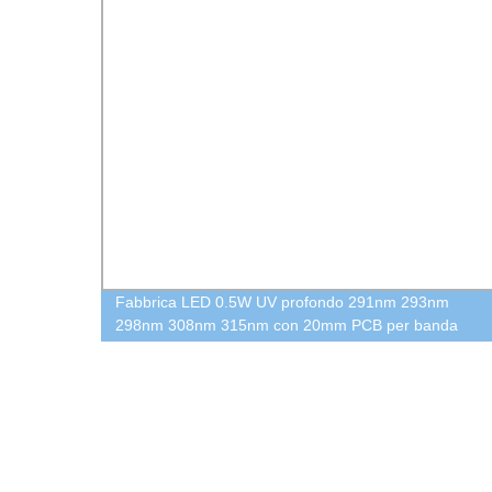
Fabbrica LED 0.5W UV profondo 291nm 293nm
ginale
298nm 308nm 315nm con 20mm PCB per banda
stretta UVB chip LED UV