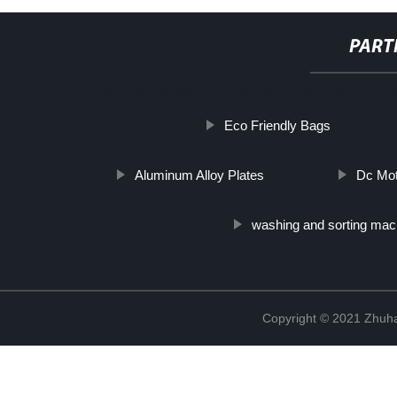
PART
http://www.cmer.site/api/getlink/8?url=https://www.furonguvledshop.it
Eco Friendly Bags
per-asciugatura/
Aluminum Alloy Plates
Dc Mot
washing and sorting mac
Copyright © 2021 Zhuhai