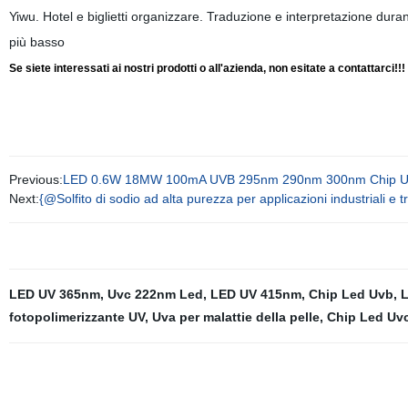
Yiwu. Hotel e biglietti organizzare. Traduzione e interpretazione dura
più basso
Se siete interessati ai nostri prodotti o all'azienda, non esitate
a contattarci!!!
Previous:
LED 0.6W 18MW 100mA UVB 295nm 290nm 300nm Chip 
Next:
{@Solfito di sodio ad alta purezza per applicazioni industriali e 
LED UV 365nm
,
Uvc 222nm Led
,
LED UV 415nm
,
Chip Led Uvb
,
L
fotopolimerizzante UV
,
Uva per malattie della pelle
,
Chip Led Uv