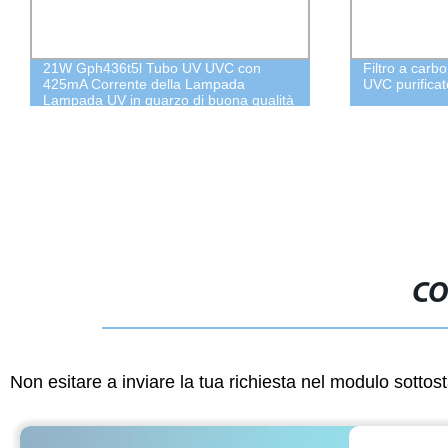
21W Gph436t5l Tubo UV UVC con
Filtro a carbo
425mA Corrente della Lampada
UVC purificat
Lampada UV in quarzo di buona qualità
per disinfezione
CO
Non esitare a inviare la tua richiesta nel modulo sotto