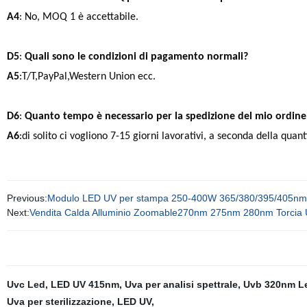
A4
: No, MOQ 1 è accettabile.
D5
:
Quali sono le condizioni di pagamento normali?
A5
:T/T,PayPal,Western Union ecc.
D6
:
Quanto tempo è necessario per la spedizione del mio ordine
A6
:di solito ci vogliono 7-15 giorni lavorativi, a seconda della quant
Previous:
Modulo LED UV per stampa 250-400W 365/380/395/405
Next:
Vendita Calda Alluminio Zoomable270nm 275nm 280nm Torcia 
Uvc Led
,
LED UV 415nm
,
Uva per analisi spettrale
,
Uvb 320nm L
Uva per sterilizzazione
,
LED UV
,