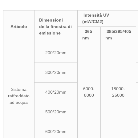
Intensità UV
Dimensioni
(mW/CM2)
Articolo
della finestra di
365
385/395/405
emissione
nm
nm
200*20mm
300*20mm
6000-
18000-
Sistema
400*20mm
8000
25000
raffreddato
ad acqua
500*20mm
600*20mm