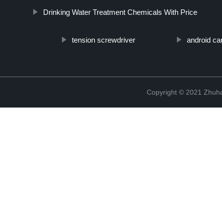
Drinking Water Treatment Chemicals With Price
tension screwdriver
android ca
Copyright © 2021 Zhuhai