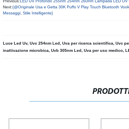
Previous:
LED UV Profondo 255nm 254nm 260nm Lampada LED UV 0.
Next:
{@Originale Usa e Getta 30K Puffs V Play Touch Bluetooth Voo
Messaggi, Stile Intelligente}
Luce Led Uv
,
Uvc 254nm Led
,
Uva per ricerca scientifica
,
Uvc per
inattivazione microbica
,
Uvb 305nm Led
,
Uva per uso medico
,
L
PRODOTTI