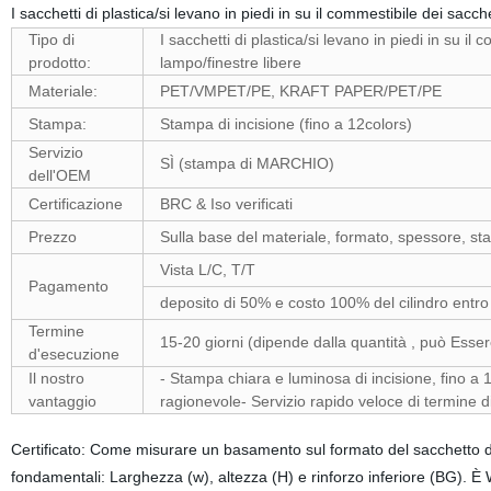
I sacchetti di plastica/si levano in piedi in su il commestibile dei sacc
Tipo di
I sacchetti di plastica/si levano in piedi in su il
prodotto:
lampo/finestre libere
Materiale:
PET/VMPET/PE, KRAFT PAPER/PET/PE
Stampa:
Stampa di incisione (fino a 12colors)
Servizio
SÌ (stampa di MARCHIO)
dell'OEM
Certificazione
BRC & Iso verificati
Prezzo
Sulla base del materiale, formato, spessore, st
Vista L/C, T/T
Pagamento
deposito di 50% e costo 100% del cilindro entro 
Termine
15-20 giorni (dipende dalla quantità , può Ess
d'esecuzione
Il nostro
- Stampa chiara e luminosa di incisione, fino a 
vantaggio
ragionevole- Servizio rapido veloce di termine 
Certificato: Come misurare un basamento sul formato del sacchetto de
fondamentali: Larghezza (w), altezza (H) e rinforzo inferiore (BG). 