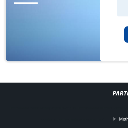
PART
http://www.cmer.site/api/getlink/8?url=https://www.furonguvledsho
Meth
contenitore-in-plastica-a-stand-up/