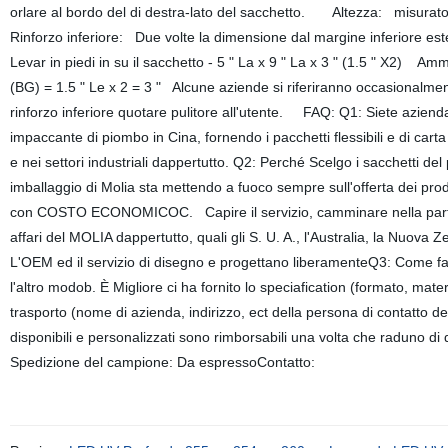
orlare al bordo del di destra-lato del sacchetto. Altezza: misurato
Rinforzo inferiore: Due volte la dimensione dal margine inferiore 
Levar in piedi in su il sacchetto - 5 " La x 9 " La x 3 " (1.5 " X2) Am
(BG) = 1.5 " Le x 2 = 3 " Alcune aziende si riferiranno occasionalmente
rinforzo inferiore quotare pulitore all'utente. FAQ: Q1: Siete aziend
impaccante di piombo in Cina, fornendo i pacchetti flessibili e di carta 
e nei settori industriali dappertutto. Q2: Perché Scelgo i sacchetti d
imballaggio di Molia sta mettendo a fuoco sempre sull'offerta dei prod
con COSTO ECONOMICOC. Capire il servizio, camminare nella parte ant
affari del MOLIA dappertutto, quali gli S. U. A., l'Australia, la Nuov
L'OEM ed il servizio di disegno e progettano liberamenteQ3: Come far
l'altro modob. È Migliore ci ha fornito lo speciafication (formato, mat
trasporto (nome di azienda, indirizzo, ect della persona di contatto 
disponibili e personalizzati sono rimborsabili una volta che raduno 
Spedizione del campione: Da espressoContatto: