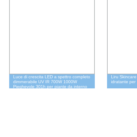
Luce di crescita LED a spettro completo
Liru Skincar
dimmerabile UV IR 700W 1000W
idratante per
Pieghevole 301h per piante da interno
IP65 Fabbricata in Cina 1200W