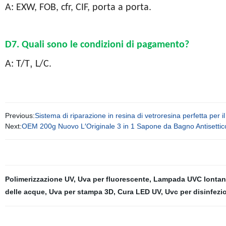
A: EXW, FOB, cfr, CIF, porta a porta.
D7. Quali sono le condizioni di pagamento?
,
A: T/T
L/C.
Previous:
Sistema di riparazione in resina di vetroresina perfetta per
Next:
OEM 200g Nuovo L′Originale 3 in 1 Sapone da Bagno Antisetti
Polimerizzazione UV
,
Uva per fluorescente
,
Lampada UVC lontan
delle acque
,
Uva per stampa 3D
,
Cura LED UV
,
Uvc per disinfezio