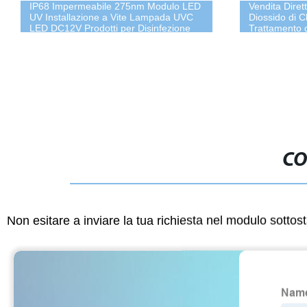
IP68 Impermeabile 275nm Modulo LED
Vendita Diret
UV Installazione a Vite Lampada UVC
Diossido di Cl
LED DC12V Prodotti per Disinfezione
Trattamento
Sterilizzatore Germicida
dell&prime;A
CO
Non esitare a inviare la tua richiesta nel modulo sotto