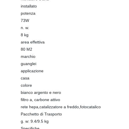
installato
potenza
73W
n. w.
8 kg
area effettiva
80 M2
marchio
guanglei
applicazione
casa
colore
bianco argento e nero
filtro a, carbone attivo
rete hepa,catalizzatore a freddo,fotocatalico
Pacchetto di Trasporto
g. w: 9.4/9.5 kg
Specifiche