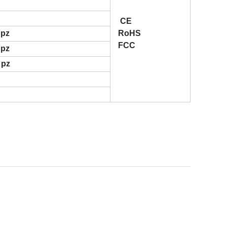
g
CE
 pz
RoHS
FCC
 pz
 pz