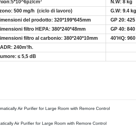
nion
:5*10^6pz/cm³
N.W: 8 kg
zono: 500 mg/h
(ciclo di lavoro)
G.W: 9.4 k
imensioni del prodotto: 320*199*645mm
GP 20: 425
imensioni filtro HEPA: 380*240*48mm
GP 40: 840
imensioni filtro al carbonio: 380*240*10mm
40'HQ: 960
ADR: 240m³/h.
umore: ≤ 5,5 dB