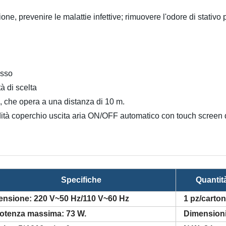
ne, prevenire le malattie infettive; rimuovere l'odore di stativo p
 rosso
tà di scelta
oto, che opera a una distanza di 10 m.
idità coperchio uscita aria ON/OFF automatico con touch screen
Specifiche
Quantità
ensione: 220 V~50 Hz/110 V~60 Hz
1 pz/cart
otenza massima: 73 W.
Dimensioni