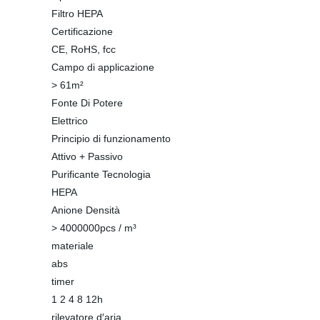
Filtro HEPA
Certificazione
CE, RoHS, fcc
Campo di applicazione
> 61m²
Fonte Di Potere
Elettrico
Principio di funzionamento
Attivo + Passivo
Purificante Tecnologia
HEPA
Anione Densità
> 4000000pcs / m³
materiale
abs
timer
1 2 4 8 12h
rilevatore d′aria