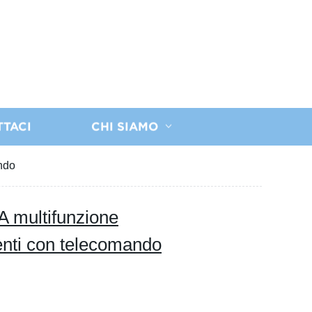
TTACI
CHI SIAMO
ando
A multifunzione
enti con telecomando