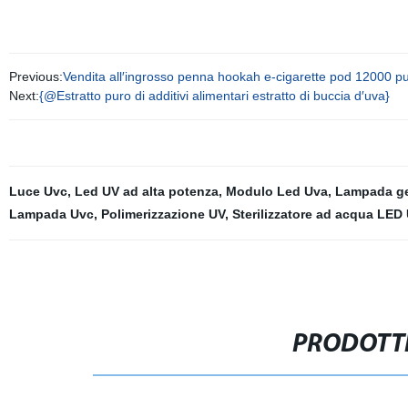
Previous:
Vendita all′ingrosso penna hookah e-cigarette pod 12000 puf
Next:
{@Estratto puro di additivi alimentari estratto di buccia d′uva}
Luce Uvc
,
Led UV ad alta potenza
,
Modulo Led Uva
,
Lampada ge
Lampada Uvc
,
Polimerizzazione UV
,
Sterilizzatore ad acqua LED
PRODOTTI