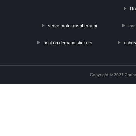
По
led-uv-luce-di-crescita-luce-da-allagamento-torcia/
servo motor raspberry pi
car 
print on demand stickers
unbre
Copyright © 2021 Zhuhai