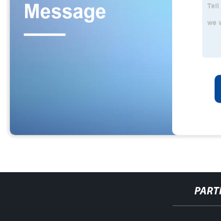
PART
http://www.cmer.site/api/getlink/8?url=https://www.furonguvledshop