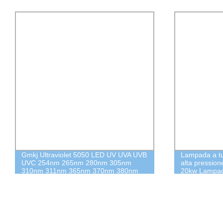
Gmkj Ultraviolet 5050 LED UV UVA UVB
Lampada a tu
UVC 254nm 265nm 280nm 305nm
alta pressio
310nm 311nm 365nm 370nm 380nm
20kw Lampada 
385nm 390nm 405nm 410nm 430nm
per macchina
4in1 5050 SMD LED Diodi Specifiche