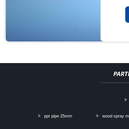
PART
http://www.cmer.site/api/getlink/8?url=https://www.furonguvledshop.
255nm-275nm-295nm-300nm-308nm-315nm-con-pcb/
ppr pipe 25mm
wood spray m