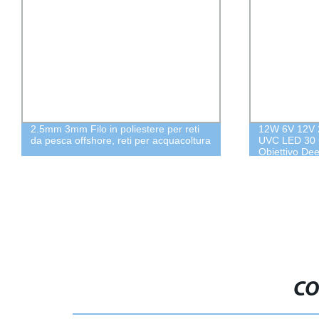
12W 6V 12V 24V Piatto 4LEDs Luce
Certificato 
UVC LED 30 Grado 3W 4W 24V
disinfezione
Obiettivo Deep UV 260nm 265nm
Lampada ultra
270nm 275nm 280nm Modulo UVC
Lampada germ
LED PCB Star
CO