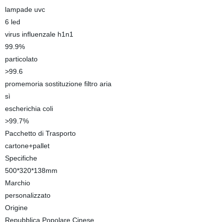
lampade uvc
6 led
virus influenzale h1n1
99.9%
particolato
>99.6
promemoria sostituzione filtro aria
sì
escherichia coli
>99.7%
Pacchetto di Trasporto
cartone+pallet
Specifiche
500*320*138mm
Marchio
personalizzato
Origine
Repubblica Popolare Cinese