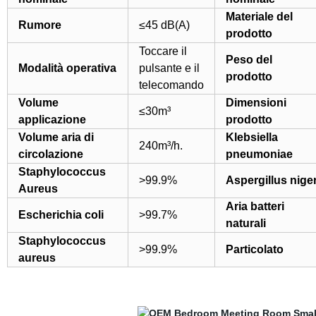
Materiale del
Rumore
≤45 dB(A)
prodotto
Toccare il
Peso del
Modalità operativa
pulsante e il
prodotto
telecomando
Volume
Dimensioni
≤30m³
applicazione
prodotto
Volume aria di
Klebsiella
240m³/h.
circolazione
pneumoniae
Staphylococcus
>99.9%
Aspergillus nige
Aureus
Aria batteri
Escherichia coli
>99.7%
naturali
Staphylococcus
>99.9%
Particolato
aureus