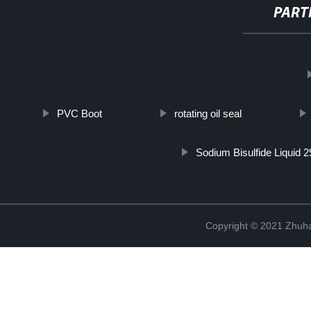
PART
http://www.cmer.site/api/getlink/8?url=https://www.furonguvledshop
montata-a-muro-210-m3-h-basso-rumore-anti-virusaria/
PVC Boot
rotating oil seal
Sodium Bisulfide Liquid 
Copyright © 2021 Zhuhai