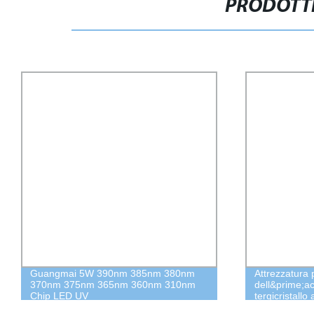
PRODOTTI
Guangmai 5W 390nm 385nm 380nm
Attrezzatura 
370nm 375nm 365nm 360nm 310nm
dell&prime;ac
Chip LED UV
tergicristall
lampada UV-C 