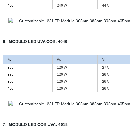
405 nm
240 W
44 V
6. MODULO LED UVA COB: 4040
λp
Po
VF
365 nm
120 W
27 V
385 nm
120 W
26 V
395 nm
120 W
26 V
405 nm
120 W
26 V
7. MODULO LED COB UVA: 4018