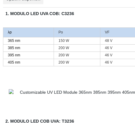
1. MODULO LED UVA COB: C3236
λp
Po
VF
365 nm
150 W
48 V
385 nm
200 W
46 V
395 nm
200 W
46 V
405 nm
200 W
46 V
2. MODULO LED COB UVA: T3236