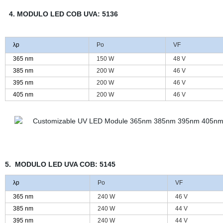
4. MODULO LED COB UVA: 5136
λp
Po
VF
365 nm
150 W
48 V
385 nm
200 W
46 V
395 nm
200 W
46 V
405 nm
200 W
46 V
5. MODULO LED UVA COB: 5145
λp
Po
VF
365 nm
240 W
46 V
385 nm
240 W
44 V
395 nm
240 W
44 V