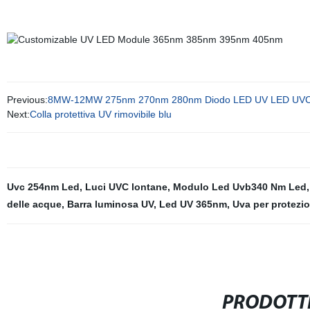
Previous:
8MW-12MW 275nm 270nm 280nm Diodo LED UV LED UVC SMD 
Next:
Colla protettiva UV rimovibile blu
Uvc 254nm Led
,
Luci UVC lontane
,
Modulo Led Uvb340 Nm Led
delle acque
,
Barra luminosa UV
,
Led UV 365nm
,
Uva per protezi
PRODOTTI