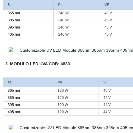
λp
Po
VF
365 nm
240 W
48 V
385 nm
240 W
46 V
395 nm
240 W
46 V
405 nm
240 W
46 V
3. MODULO LED UVA COB: 4833
λp
Po
VF
365 nm
120 W
46 V
385 nm
120 W
44 V
395 nm
120 W
44 V
405 nm
120 W
44 V