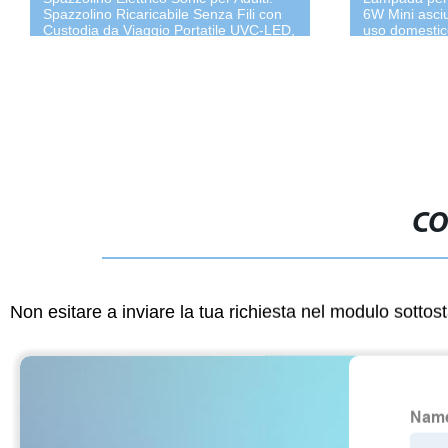
Spazzolino Ricaricabile Senza Fili con
6W Mini asciu
Custodia da Viaggio Portatile UVC-LED,
uso domestic
5 Modalità, 45000vpm, Durata 100
Giorni Spazzolini
CO
Non esitare a inviare la tua richiesta nel modulo sotto