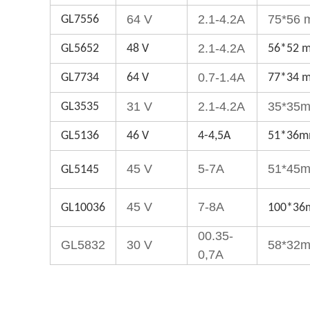
64 V
2.1-4.2A
75*56
GL7556
2.1-4.2A
GL5652
48 V
56*52 
0.7-1.4A
GL7734
64 V
77*34 
31 V
2.1-4.2A
35*35
GL3535
GL5136
46 V
4-4,5A
51*36
45 V
5-7A
51*45
GL5145
45 V
7-8A
GL10036
100*3
00.35-
GL5832
30 V
58*32
0,7A