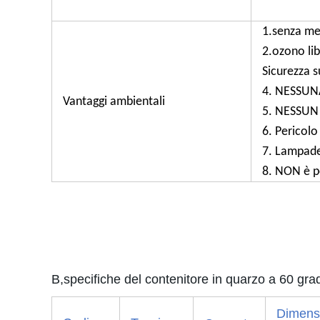
1.senza me
2.ozono li
Sicurezza s
4. NESSUNA
Vantaggi ambientali
5. NESSUN r
6. Pericol
7. Lampade
8. NON è p
B,specifiche del contenitore in quarzo a 60 g
Dimens