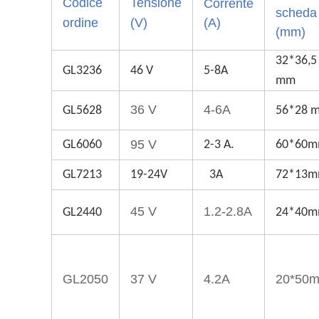
Codice
Tensione
Corrente
scheda
ordine
(V)
(A)
(mm)
32*36,5
GL3236
46 V
5-8A
mm
36 V
4-6A
GL5628
56*28 
95 V
GL6060
2-3 A.
60*60
GL7213
19-24V
3A
72*13
45 V
1.2-2.8A
GL2440
24*40
GL2050
37 V
4.2A
20*50