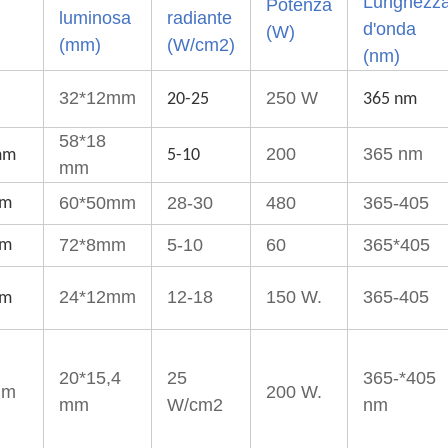
Lunghezz
Potenza
luminosa
radiante
d'onda
(W)
(mm)
(W/cm2)
(nm)
32*12mm
250 W
20-25
365 nm
58*18
200
365 nm
mm
5-10
mm
60*50mm
28-30
480
365-405
mm
72*8mm
5-10
60
365*405
mm
24*12mm
12-18
150 W.
365-405
mm
20*15,4
25
365-*405
mm
200 W.
mm
W/cm2
nm