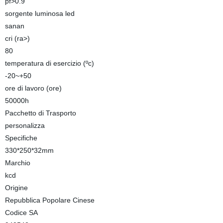
pf>0.9
sorgente luminosa led
sanan
cri (ra>)
80
temperatura di esercizio (ºc)
-20~+50
ore di lavoro (ore)
50000h
Pacchetto di Trasporto
personalizza
Specifiche
330*250*32mm
Marchio
kcd
Origine
Repubblica Popolare Cinese
Codice SA