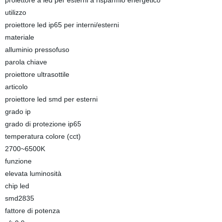
proiettore a led per esterni a risparmio energetico
utilizzo
proiettore led ip65 per interni/esterni
materiale
alluminio pressofuso
parola chiave
proiettore ultrasottile
articolo
proiettore led smd per esterni
grado ip
grado di protezione ip65
temperatura colore (cct)
2700~6500K
funzione
elevata luminosità
chip led
smd2835
fattore di potenza