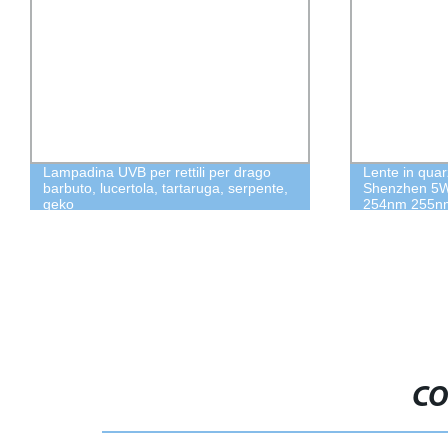
Lampadina UVB per rettili per drago
Lente in quarz
barbuto, lucertola, tartaruga, serpente,
Shenzhen 5W
geko
254nm 255n
280nm 3535 
UVA con 20m
CO