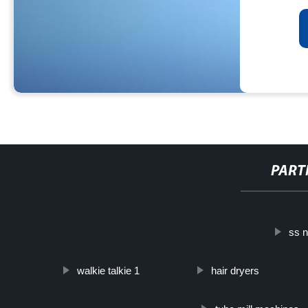
PART
http://www.cmer.site/api/getlink/8?url=https://www.furonguvledsho
ss 
professionale-per-giardino-365nm-ip65-150w/
walkie talkie 1
hair dryers