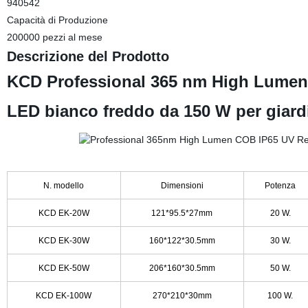
940542
Capacità di Produzione
200000 pezzi al mese
Descrizione del Prodotto
KCD Professional 365 nm High Lumen C
LED bianco freddo da 150 W per giard
N. modello
Dimensioni
Potenza
KCD EK-20W
121*95.5*27mm
20 W.
KCD EK-30W
160*122*30.5mm
30 W.
KCD EK-50W
206*160*30.5mm
50 W.
KCD EK-100W
270*210*30mm
100 W.