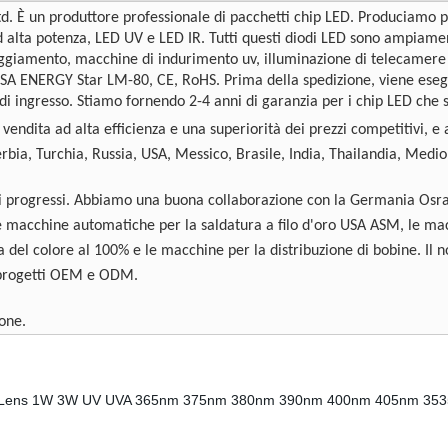
td. È un produttore professionale di pacchetti chip LED. Produciamo
lta potenza, LED UV e LED IR. Tutti questi diodi LED sono ampiamente
loggiamento, macchine di indurimento uv, illuminazione di telecamere di
 USA ENERGY Star LM-80, CE, RoHS. Prima della spedizione, viene eseg
di ingresso. Stiamo fornendo 2-4 anni di garanzia per i chip LED che
ndita ad alta efficienza e una superiorità dei prezzi competitivi, e a
erbia, Turchia, Russia, USA, Messico, Brasile, India, Thailandia, Medio
 progressi. Abbiamo una buona collaborazione con la Germania Osram 
 macchine automatiche per la saldatura a filo d'oro USA ASM, le macc
 del colore al 100% e le macchine per la distribuzione di bobine. Il 
i progetti OEM e ODM.
one.