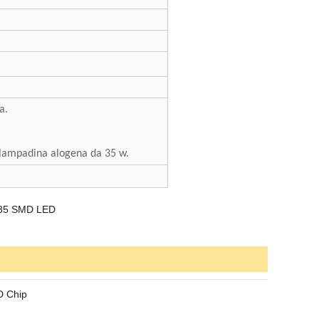
a.
a lampadina alogena da 35 w.