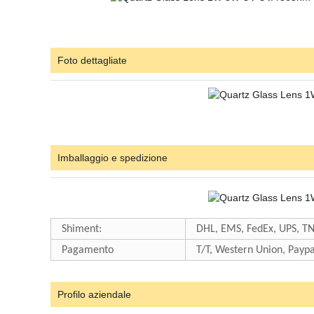
Foto dettagliate
Imballaggio e spedizione
Shiment:
DHL, EMS, FedEx, UPS, TNT
Pagamento
T/T, Western Union, Paypa
Profilo aziendale