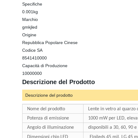
Specifiche
0.001kg
Marchio
gmkjled
Origine
Repubblica Popolare Cinese
Codice SA
8541410000
Capacità di Produzione
10000000
Descrizione del Prodotto
Descrizione del prodotto
Nome del prodotto
Lente in vetro al quar
Potenza di emissione
1000 mW per LED, elevat
Angolo di illuminazione
disponibili a 30, 60, 90 e
Dimensioni chip LED
Elpileds 45 mil, LG 45 m