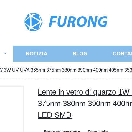
FURONG
I
NOTIZIA
BLOG
CONTA
zo 1W 3W UV UVA 365nm 375nm 380nm 390nm 400nm 405nm 35
Lente in vetro di quarzo 
375nm 380nm 390nm 400nm
LED SMD
Personalizzazione:
Disponibile