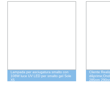
Lampada per asciugatura smalto con
Cliente Reali
108W luce UV LED per smalto gel Sole
d&prime;On
X5
285nm 290n
330nm 340n
365nm 370n
Emittente in 