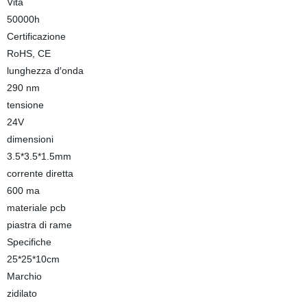
Vita
50000h
Certificazione
RoHS, CE
lunghezza d′onda
290 nm
tensione
24V
dimensioni
3.5*3.5*1.5mm
corrente diretta
600 ma
materiale pcb
piastra di rame
Specifiche
25*25*10cm
Marchio
zidilato