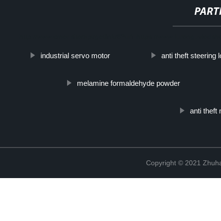
PART
http://www.cmer.site/api/getlink/8?url=https://www.furonguvledsh
industrial servo motor
anti theft steering 
melamine formaldehyde powder
anti thef
Copyright © 2021 Zhuhai