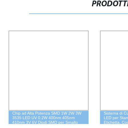
PRODOTTI
Chip ad Alta Potenza SMD 1W 2W 3W
Sistema di C
3535 LED UV 0.2W 400nm 405nm
LED per Stam
410nm 3V 6V Diodi SMD per Smalto
Etichetta, Co
per Unghie, Stampa
Stampa Seri