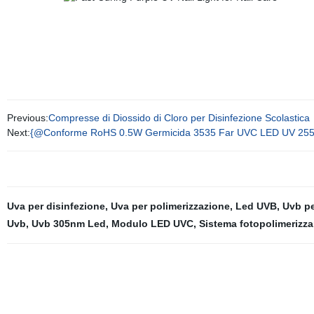
Previous:
Compresse di Diossido di Cloro per Disinfezione Scolastica
Next:
{@Conforme RoHS 0.5W Germicida 3535 Far UVC LED UV 255nm
Uva per disinfezione
,
Uva per polimerizzazione
,
Led UVB
,
Uvb pe
Uvb
,
Uvb 305nm Led
,
Modulo LED UVC
,
Sistema fotopolimerizza