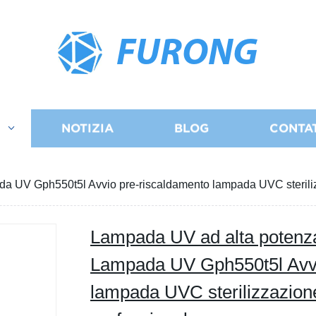
FURONG
I
NOTIZIA
BLOG
CONTA
a UV Gph550t5l Avvio pre-riscaldamento lampada UVC steriliz
Lampada UV ad alta potenz
Lampada UV Gph550t5l Avvi
lampada UVC sterilizzazion