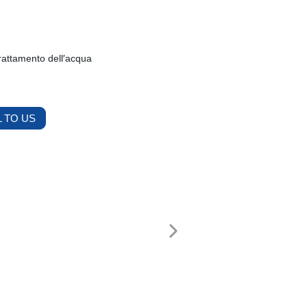
trattamento dell′acqua
 TO US