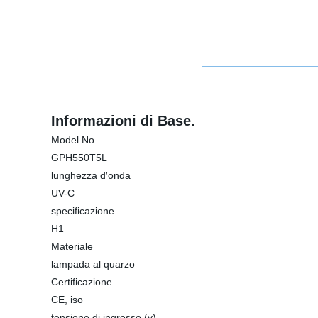
Informazioni di Base.
Model No.
GPH550T5L
lunghezza d′onda
UV-C
specificazione
H1
Materiale
lampada al quarzo
Certificazione
CE, iso
tensione di ingresso (v)