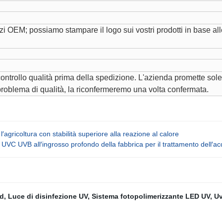
zi OEM; possiamo stampare il logo sui vostri prodotti in base a
 controllo qualità prima della spedizione. L'azienda promette s
problema di qualità, la riconfermeremo una volta confermata.
′agricoltura con stabilità superiore alla reazione al calore
 UVC UVB all′ingrosso profondo della fabbrica per il trattamento d
d
,
Luce di disinfezione UV
,
Sistema fotopolimerizzante LED UV
,
Uv