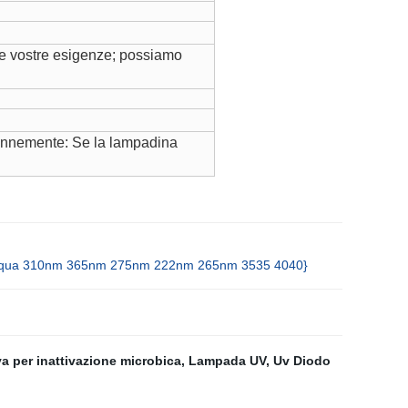
lle vostre esigenze; possiamo
olennemente: Se la lampadina
ell′acqua 310nm 365nm 275nm 222nm 265nm 3535 4040}
a per inattivazione microbica
,
Lampada UV
,
Uv Diodo