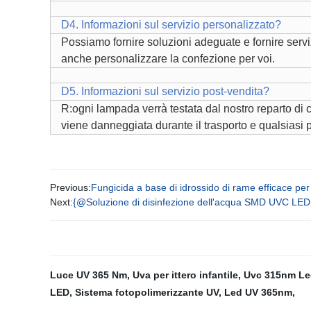
D4. Informazioni sul servizio personalizzato?
Possiamo fornire soluzioni adeguate e fornire servi
anche personalizzare la confezione per voi.
D5. Informazioni sul servizio post-vendita?
R:ogni lampada verrà testata dal nostro reparto di
viene danneggiata durante il trasporto e qualsiasi 
Previous:
Fungicida a base di idrossido di rame efficace per l
Next:
{@Soluzione di disinfezione dell′acqua SMD UVC LED
Luce UV 365 Nm
,
Uva per ittero infantile
,
Uvc 315nm Le
LED
,
Sistema fotopolimerizzante UV
,
Led UV 365nm
,