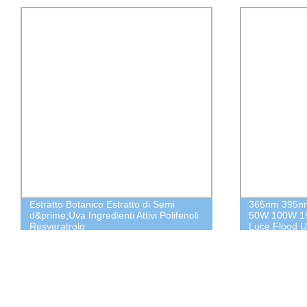
Estratto Botanico Estratto di Semi
365nm 395n
d&prime;Uva Ingredienti Attivi Polifenoli
50W 100W 1
Resveratrolo
Luce Flood U
Notte