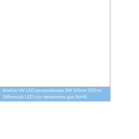
Modulo UV LED personalizzato 3W 320nm 325nm
pacche
340nmuvb LED con rilevamento gas RoHS
animal
rilevamento biochimico