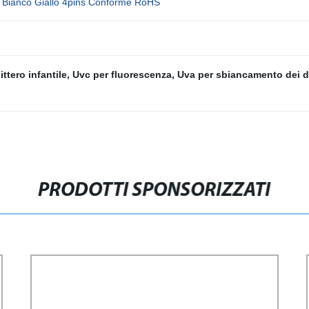
 Bianco Giallo 4pins Conforme RoHS
ittero infantile
,
Uvc per fluorescenza
,
Uva per sbiancamento dei d
PRODOTTI SPONSORIZZATI