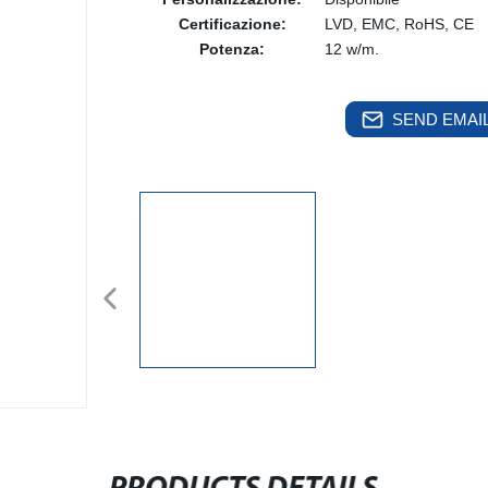
Certificazione:
LVD, EMC, RoHS, CE
Potenza:
12 w/m.
SEND EMAIL