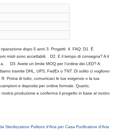
la riparazione dopo 5 anni 3. Progetti: 4. FAQ: D1. È
ioni misti sono accettabili. D2. E il tempo di consegna? A:il
re a. D3. Avete un limite MOQ per l'ordine dei LED? A:
diamo tramite DHL, UPS, FedEx o TNT. Di solito ci vogliono
R: Prima di tutto, comunicaci le tue esigenze o la tua
 i campioni e deposita per ordine formale. Quarto,
 nostra produzione e conferma il progetto in base al nostro
terilizzatore Pulitore d′Aria per Casa Purificatore d′Aria