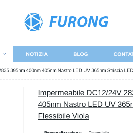
FURONG
I
NOTIZIA
BLOG
CONTA
835 395nm 400nm 405nm Nastro LED UV 365nm Striscia LED F
Impermeabile DC12/24V 2
405nm Nastro LED UV 365n
Flessibile Viola
Personalizzazione:
Disponibile