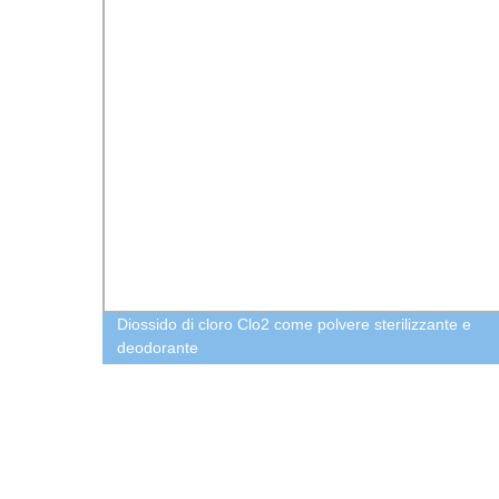
egie
Diossido di cloro Clo2 come polvere sterilizzante e
hina
deodorante
a e