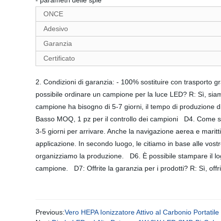
- parametri delle spie
ONCE
Adesivo
Garanzia
Certificato
2. Condizioni di garanzia: - 100% sostituire con trasporto gra
possibile ordinare un campione per la luce LED? R: Sì, siamo 
campione ha bisogno di 5-7 giorni, il tempo di produzione 
Basso MOQ, 1 pz per il controllo dei campioni D4. Come spe
3-5 giorni per arrivare. Anche la navigazione aerea e marit
applicazione. In secondo luogo, le citiamo in base alle vost
organizziamo la produzione. D6. È possibile stampare il lo
campione. D7: Offrite la garanzia per i prodotti? R: Sì, offr
Previous:
Vero HEPA Ionizzatore Attivo al Carbonio Portatil