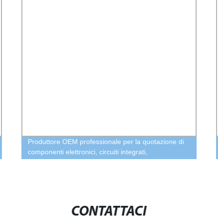
Produttore OEM professionale per la quotazione di
componenti elettronici, circuiti integrati,
condensatori, resistori, connettori, transistor, LED,
cristalli, diodi, distinte base per PCBA
CONTATTACI