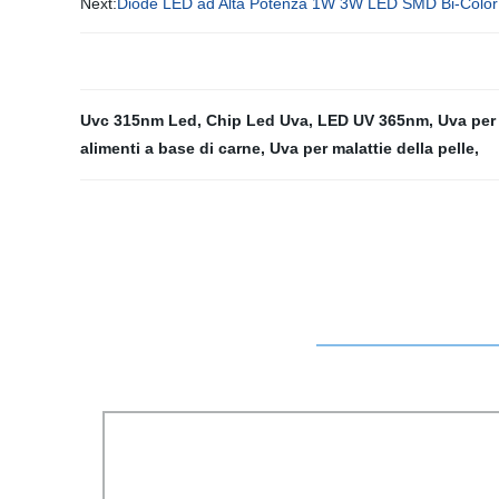
Next:
Diode LED ad Alta Potenza 1W 3W LED SMD Bi-Color
Uvc 315nm Led
,
Chip Led Uva
,
LED UV 365nm
,
Uva per 
alimenti a base di carne
,
Uva per malattie della pelle
,