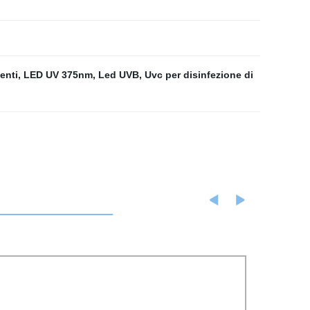
enti
,
LED UV 375nm
,
Led UVB
,
Uvc per disinfezione di