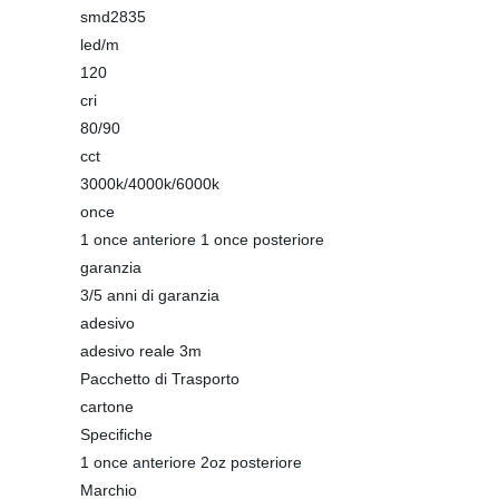
smd2835
led/m
120
cri
80/90
cct
3000k/4000k/6000k
once
1 once anteriore 1 once posteriore
garanzia
3/5 anni di garanzia
adesivo
adesivo reale 3m
Pacchetto di Trasporto
cartone
Specifiche
1 once anteriore 2oz posteriore
Marchio