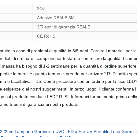
2OZ
Adesivo REALE 3M
3/5 anni di garanzia REALE
CE RoHS
tuito in caso di problemi di qualità in 3/5 anni. Fornire i materiali per 
lieti di ordinare i campioni per testare e controllare la qualità. I camp
di massa ha bisogno di 1-2 settimane per la quantità di ordine superio
dite le merci e quanto tempo ci prende per arrivare? R: Di solito spe
tima è facoltativa. D5. Come procedere con un ordine per la luce LED? 
re esigenze o ai nostri suggerimenti. In terzo luogo, il cliente conferma
go sul prodotto con luce LED? R: Sì. Informaci formalmente prima della
iamo 5 anni di garanzia ai nostri prodotti.
e 222nm Lampada Germicida UVC LED a Far UV Portatile Luce Germicida S