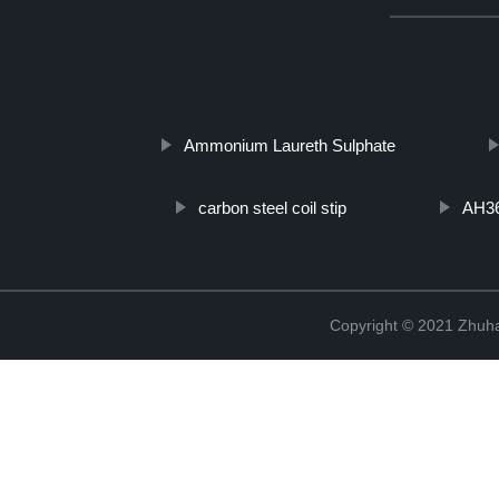
http://www.cmer.site/api/getlink/8?url=https://www.furonguv
elettrodeionizzazione-acqua-purificata-250l-macchina-per-acqua-u
Ammonium Laureth Sulphate
carbon steel coil stip
AH36
Copyright © 2021 Zhuhai