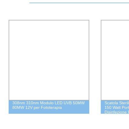
308nm 310nm Modulo LED UVB 50MW
Scatola Steri
80MW 12V per Fototerapia
150 Watt Port
Disinfezione 