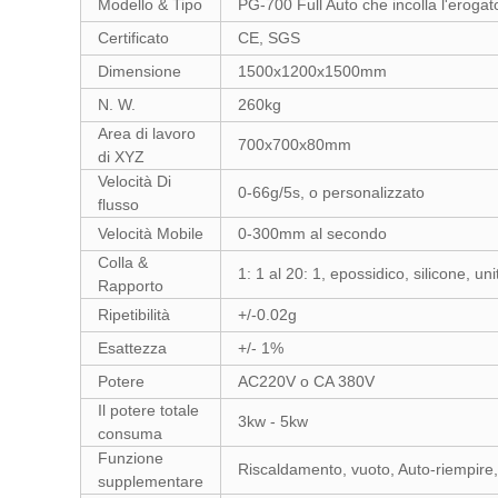
Modello & Tipo
PG-700 Full Auto che incolla l'eroga
Certificato
CE, SGS
Dimensione
1500x1200x1500mm
N. W.
260kg
Area di lavoro
700x700x80mm
di XYZ
Velocità Di
0-66g/5s, o personalizzato
flusso
Velocità Mobile
0-300mm al secondo
Colla &
1: 1 al 20: 1, epossidico, silicone, u
Rapporto
Ripetibilità
+/-0.02g
Esattezza
+/- 1%
Potere
AC220V o CA 380V
Il potere totale
3kw - 5kw
consuma
Funzione
Riscaldamento, vuoto, Auto-riempire,
supplementare