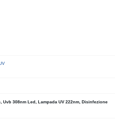
 UV
c
,
Uvb 308nm Led
,
Lampada UV 222nm
,
Disinfezione