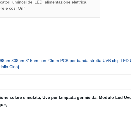
catori luminosi del LED, alimentazione elettrica,
ore e così On^
98nm 308nm 315nm con 20mm PCB per banda stretta UVB chip LED
dalla Cina}
ione solare simulata
,
Uvc per lampada germicida
,
Modulo Led Uv
que
,