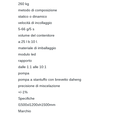
260 kg
metodo di composizione
statico o dinamico
velocità di incollaggio
5-66 g/5 s
volume del contenitore
a:25 l b:10 l.
materiale di imballaggio
modulo led
rapporto
dalle 1:1 alle 10:1
pompa
pompa a stantuffo con brevetto daheng
precisione di miscelazione
+/-1%
Specifiche
l1500xl1200xh1500mm
Marchio