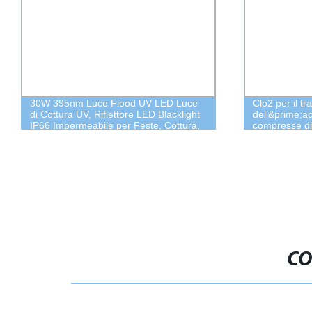
30W 395nm Luce Flood UV LED Luce
Clo2 per il t
di Cottura UV, Riflettore LED Blacklight
dell&prime;a
IP66 Impermeabile per Feste, Cottura,
compresse di 
Colla, Halloween
CO