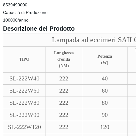
8539490000
Capacità di Produzione
100000/anno
Descrizione del Prodotto
Lampada ad eccimeri SAI
Lunghezza
Potenza
TIPO
d'onda
(W)
(NM)
SL-222W40
222
40
SL-222W60
222
60
SL-222W80
222
80
SL-222W90
222
90
SL-222W120
222
120