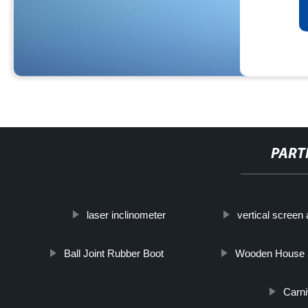
PART
http://www.cmer.site/api/getlink/8?url=https://www.furonguvledshop.
laser inclinometer
vertical screen
raggi-uv/
Ball Joint Rubber Boot
Wooden House 
Carni