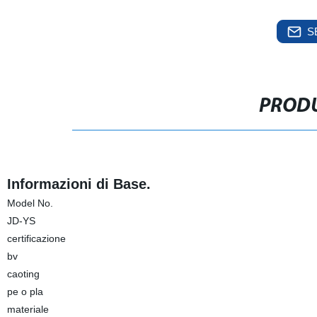
S
PRODU
Informazioni di Base.
Model No.
JD-YS
certificazione
bv
caoting
pe o pla
materiale