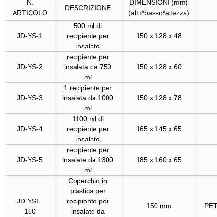
N.
DIMENSIONI (mm)
DESCRIZIONE
ARTICOLO
(alto*basso*altezza)
500 ml di
JD-YS-1
recipiente per
150 x 128 x 48
insalate
recipiente per
JD-YS-2
insalata da 750
150 x 128 x 60
ml
1 recipiente per
JD-YS-3
insalata da 1000
150 x 128 x 78
ml
1100 ml di
JD-YS-4
recipiente per
165 x 145 x 65
insalate
recipiente per
JD-YS-5
insalate da 1300
185 x 160 x 65
ml
Coperchio in
plastica per
JD-YSL-
recipiente per
150 mm
PET
150
insalate da