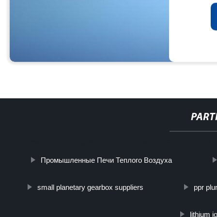
PART
http://www.cmer.site/api/getlink/8?url=https://www.furonguvledshop.i
Промышленные Печи Теплого Воздуха
small planetary gearbox suppliers
ppr pl
lithium i