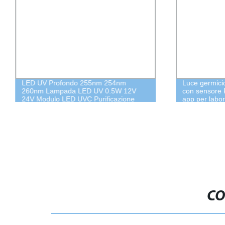
LED UV Profondo 255nm 254nm
Luce germici
260nm Lampada LED UV 0.5W 12V
con sensore P
24V Modulo LED UVC Purificazione
app per labor
dell&prime;Acqua
CO