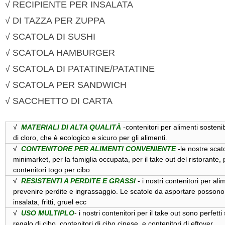
√ RECIPIENTE PER INSALATA
√ DI TAZZA PER ZUPPA
√ SCATOLA DI SUSHI
√ SCATOLA HAMBURGER
√ SCATOLA DI PATATINE/PATATINE
√ SCATOLA PER SANDWICH
√ SACCHETTO DI CARTA
√
MATERIALI DI ALTA QUALITÀ
-contenitori per alimenti sostenib
di cloro, che è ecologico e sicuro per gli alimenti.
√
CONTENITORE PER ALIMENTI CONVENIENTE
-le nostre scat
minimarket, per la famiglia occupata, per il take out del ristorante, 
contenitori togo per cibo.
√
RESISTENTI A PERDITE E GRASSI
- i nostri contenitori per ali
prevenire perdite e ingrassaggio. Le scatole da asportare possono co
insalata, fritti, gruel ecc
√
USO MULTIPLO
- i nostri contenitori per il take out sono perfet
regalo di cibo, contenitori di cibo cinese, e contenitori di eftover.