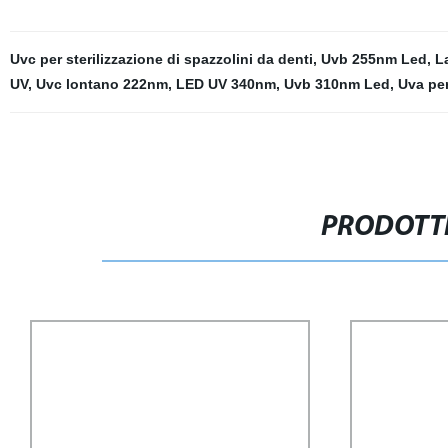
Uvc per sterilizzazione di spazzolini da denti
,
Uvb 255nm Led
,
L
UV
,
Uvc lontano 222nm
,
LED UV 340nm
,
Uvb 310nm Led
,
Uva pe
PRODOTTI