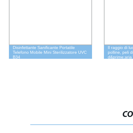
Disinfettante Sanificante Portatile
Il raggio di 
Telefono Mobile Mini Sterilizzatore UVC
polline, peli d
B34
d&prime;aria
CO