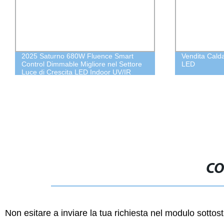
Vendita Calda 275nm Lampada UVC a
Chip
re
LED
265n
8
CO
Non esitare a inviare la tua richiesta nel modulo sotto