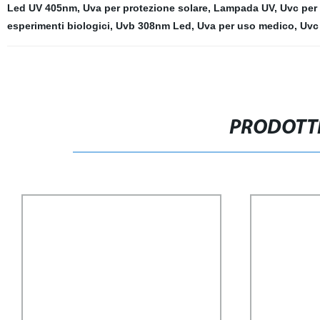
Led UV 405nm
,
Uva per protezione solare
,
Lampada UV
,
Uvc per
esperimenti biologici
,
Uvb 308nm Led
,
Uva per uso medico
,
Uvc
PRODOTTI