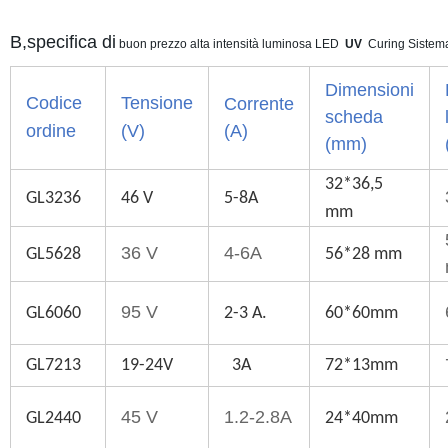
B,specifica di
buon prezzo alta intensità luminosa LED
UV
Curing Sistem
Dimensioni
Codice
Tensione
Corrente
scheda
ordine
(V)
(A)
(mm)
32*36,5
GL3236
46 V
5-8A
mm
36 V
4-6A
GL5628
56*28 mm
95 V
GL6060
2-3 A.
60*60mm
GL7213
19-24V
3A
72*13mm
45 V
1.2-2.8A
GL2440
24*40mm