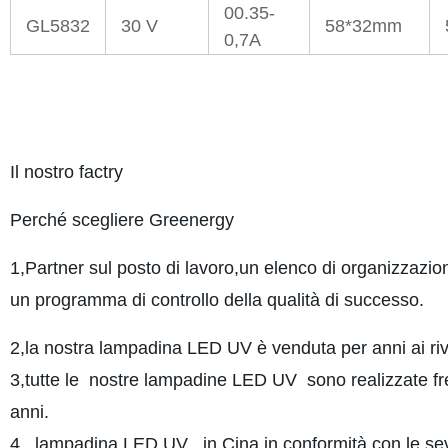
00.35-
GL5832
30 V
58*32mm
0,7A
Il nostro fac
Perché scegliere G
1,Partner sul posto di lavoro,un elenco di organizzazio
un programma di controllo della qualità di successo.
2,
la nostra lampadina LED UV
è venduta per anni ai rive
3,tutte le
nostre lampadine LED UV
sono realizzate fr
anni.
4
, lampadina LED UV
in Cina in conformità con le sev