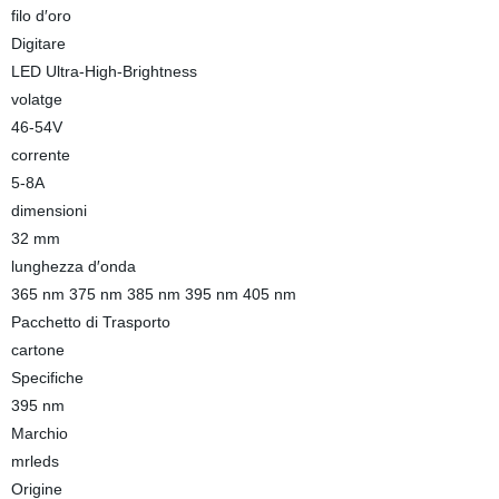
filo d′oro
Digitare
LED Ultra-High-Brightness
volatge
46-54V
corrente
5-8A
dimensioni
32 mm
lunghezza d′onda
365 nm 375 nm 385 nm 395 nm 405 nm
Pacchetto di Trasporto
cartone
Specifiche
395 nm
Marchio
mrleds
Origine