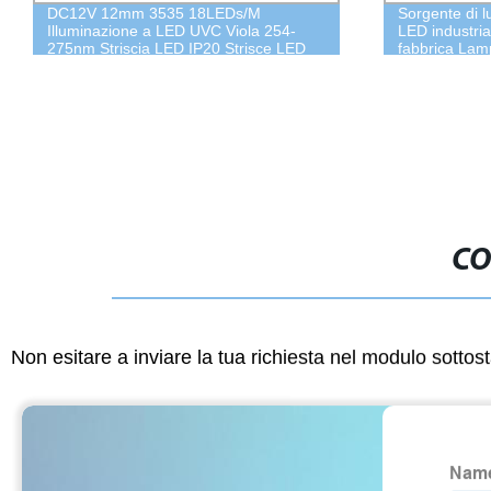
DC12V 12mm 3535 18LEDs/M
Sorgente di l
Illuminazione a LED UVC Viola 254-
LED industria
275nm Striscia LED IP20 Strisce LED
fabbrica Lam
flessibili non impermeabili
200*100mm 3
UV LED
CO
Non esitare a inviare la tua richiesta nel modulo sotto