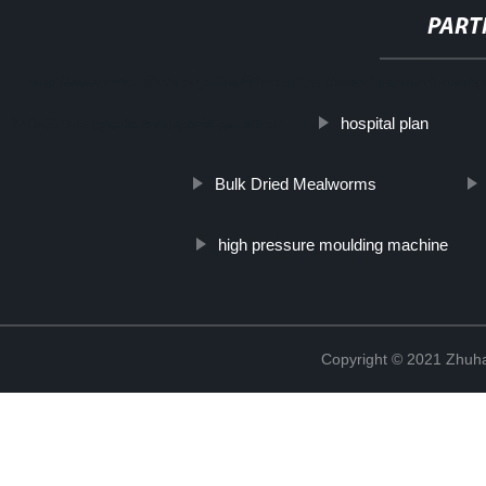
PART
http://www.cmer.site/api/getlink/8?url=https://www.furonguvledshop.i
hospital plan
240x320-supporto-8-bit-porta-parallela/
Bulk Dried Mealworms
high pressure moulding machine
Copyright © 2021 Zhuhai