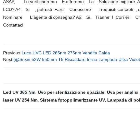
ASAP, Lo verificheremo E offriremo La Soluzione migliore A
LCD? A4: Sì , potresti Farci Conoscere I requisiti concret
Nominare L'agente di consegna? A5: Sì. Tranne I Corrieri Ch
Contattaci
Previous:
Luce UVC LED 265nm 275nm Vendita Calda
Next:
{@Snxin 52W 550mm T5 Riscaldare Inizio Lampada Ultra Violet
Led UV 365 Nm
,
Uvc per sterilizzazione spaziale
,
Uva per analisi 
laser UV 254 Nm
,
Sistema fotopolimerizzante UV
,
Lampada di pol