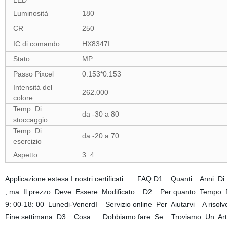
LED
Luminosità
180
CR
250
IC di comando
HX8347I
Stato
MP
Passo Pixcel
0.153*0.153
Intensità del
262.000
colore
Temp. Di
da -30 a 80
stoccaggio
Temp. Di
da -20 a 70
esercizio
Aspetto
3: 4
Applicazione estesa I nostri certificati FAQ D1: Quanti Anni
, ma Il prezzo Deve Essere Modificato. D2: Per quanto Tempo 
9: 00-18: 00 Lunedi-Venerdì Servizio online Per Aiutarvi A ris
Fine settimana. D3: Cosa Dobbiamo fare Se Troviamo Un Arti