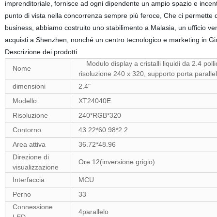
imprenditoriale, fornisce ad ogni dipendente un ampio spazio e incenti
punto di vista nella concorrenza sempre più feroce, Che ci permette d
business, abbiamo costruito uno stabilimento a Malasia, un ufficio ve
acquisti a Shenzhen, nonché un centro tecnologico e marketing i
Descrizione dei prodotti
Modulo display a cristalli liquidi da 2.4 po
Nome
risoluzione 240 x 320, supporto porta parallel
dimensioni
2.4"
Modello
XT24040E
Risoluzione
240*RGB*320
Contorno
43.22*60.98*2.2
Area attiva
36.72*48.96
Direzione di
Ore 12(inversione grigio)
visualizzazione
Interfaccia
MCU
Perno
33
Connessione
4parallelo