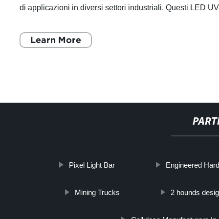
di applicazioni in diversi settori industriali. Questi LED U
ad alta potenza sono p
Learn More
PART
http://www.cmer.site/api/getlink/8?url=https://www.furonguvledshop.i
Pixel Light Bar
Engineered Hard
Mining Trucks
2 hounds desi