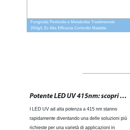
Fungicida Pesticida e Metabolita Triadimenolo
250g/L Ec Alta Efficacia Controllo Malattie
Lampada di polimerizzazione UV a LED: alta potenza e rapido indurimento del gel.
Potente LED UV 415nm: scopri le migliori soluzioni
lta
I LED UV ad alta potenza a 415 nm stanno
hai
rapidamente diventando una delle soluzioni più
enda
richieste per una varietà di applicazioni in