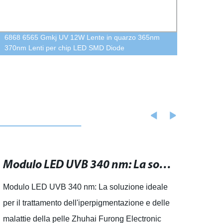
6868 6565 Gmkj UV 12W Lente in quarzo 365nm
1000W
370nm Lenti per chip LED SMD Diode
spettr
piante
Modulo LED UVB 340 nm: La soluzione ideale per il trattamento dell'iperpigmentazione e delle malattie della pelle
Modulo LED UVB 340 nm: La soluzione ideale
Uvb p
per il trattamento dell'iperpigmentazione e delle
vanta
malattie della pelle Zhuhai Furong Electronic
stanno