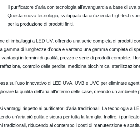
Il purificatore d'aria con tecnologia all'avanguardia a base di uva p
Questa nuova tecnologia, sviluppata da un'azienda high-tech spec
per la produzione di prodotti finiti.
e di imballaggi a LED UV, offrendo una serie completa di prodotti con qu
 gamma di lunghezze d'onda e vantano una gamma completa di specifi
n vantaggi in termini di qualità, prezzo e serie di prodotti complete. I
traffazione, controllo delle perdite, medicina biochimica, sterilizzazion
i basa sull'uso innovativo di LED UVA, UVB e UVC per eliminare agenti 
liorare la qualità dell'aria all'interno delle case, creando un ambiente 
i vantaggi rispetto ai purificatori d'aria tradizionali. La tecnologia 
ndo un'aria più pulita e sicura per tutta la famiglia. Inoltre, i purificat
i tradizionali, riducendo al contempo i costi di manutenzione e sostit