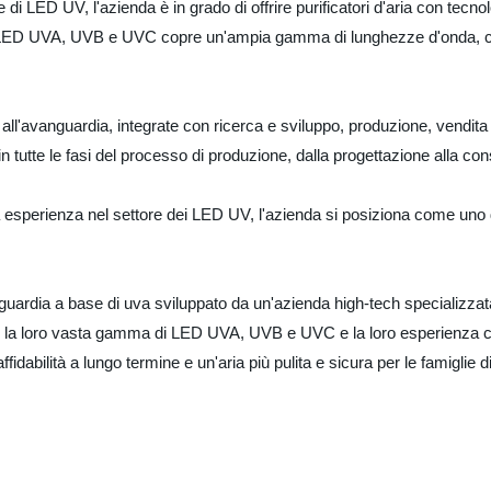
i LED UV, l'azienda è in grado di offrire purificatori d'aria con tecno
di LED UVA, UVB e UVC copre un'ampia gamma di lunghezze d'onda, co
.
all'avanguardia, integrate con ricerca e sviluppo, produzione, vendita e
in tutte le fasi del processo di produzione, dalla progettazione alla con
 esperienza nel settore dei LED UV, l'azienda si posiziona come uno de
vanguardia a base di uva sviluppato da un'azienda high-tech specializza
on la loro vasta gamma di LED UVA, UVB e UVC e la loro esperienza cons
affidabilità a lungo termine e un'aria più pulita e sicura per le famiglie d