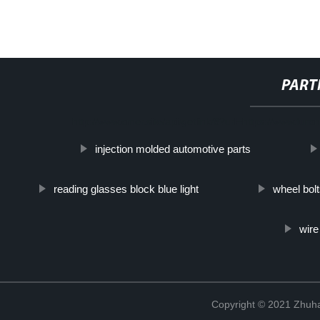
PART
http://www.cmer.site/api/getlink/8?url=https://www.furong
injection molded automotive parts
reading glasses block blue light
wheel bol
wire
Copyright © 2021 Zhuhai