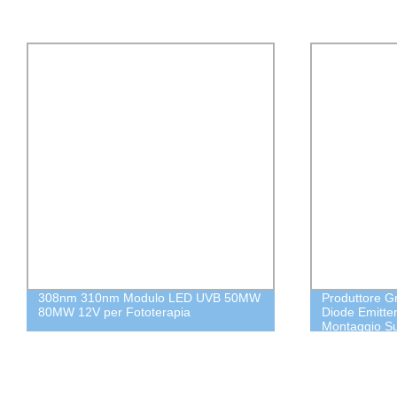
308nm 310nm Modulo LED UVB 50MW
Produttore 
80MW 12V per Fototerapia
Diode Emitte
Montaggio S
255nm Diode